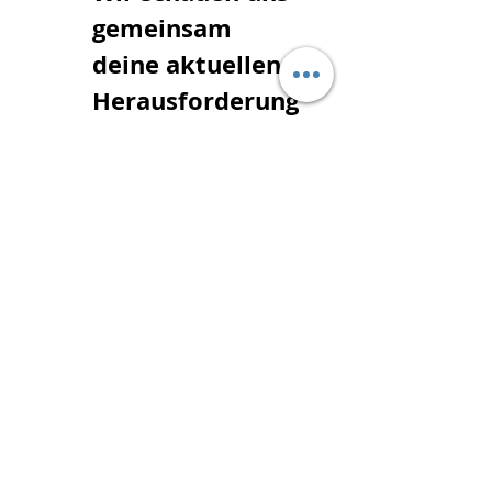
gemeinsam 
deine aktuellen 
Herausforderung
en an 
Wir finden die 
passenden 
Bachblüten für 
dich 
Wir entdecken 
die Qualitäten, 
die dir gerade zu 
deinem Glück 
fehlen 