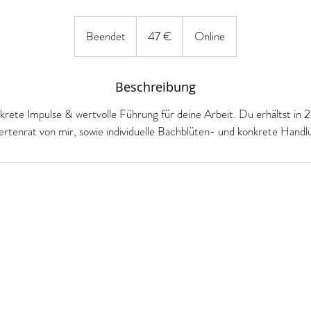
47
Euro
Beendet
B
47 €
Online
e
e
Beschreibung
n
d
krete Impulse & wertvolle Führung für deine Arbeit. Du erhältst in 20
e
rtenrat von mir, sowie individuelle Bachblüten- und konkrete Hand
t