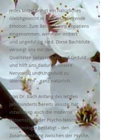
Jedes Mittel bringt ein natürliches
Gleichgewicht in eine grundlegende
Emotion.
Zum Beispiel wird Impatiens
eingenommen, wenn wir irritiert
und
ungeduldig sind. Diese Bachblüte
versorgt uns mit den
Qualitäten
Gelassenheit und Geduld
und hilft uns dadurch, unsere
Nervosität und
Ungeduld zu
überwinden – ganz natürlich.
Was Dr. Bach Anfang des letzten
Jahrhunderts bereits wusste, hat
inzwischen auch die moderne
Wissenschaft der Psycho-Neuro-
Immunologie bestätigt – den
Zusammenhang zwischen der Psyche,