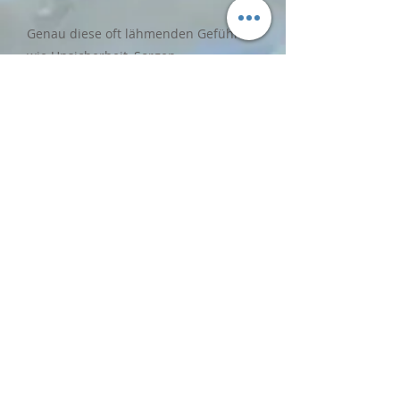
Genau diese oft lähmenden Gefühle
wie Unsicherheit, Sorgen,
Wankelmütigkeit, Überforderung,
Kummer und viele mehr werden mit
Hilfe dieser zarten Helfer aus der
Natur ausgeglichen.
Die passenden Bachblüten überfluten
dich mit genau den Qualitäten, die dir
gerade zu deinem Glück fehlen. Deine
Emotionen kommen in Balance und
du in deine Kraft.
Wie wäre es mit ein paar Tropfen
Klarheit, Vertrauen, Sicherheit, Geduld
oder auch Energie und Stärke?