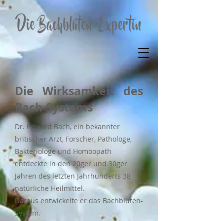
Die Wirksamkeit des
Bach-Systems
Dr. Edward Bach, ein bekannter
britischer Arzt, Forscher, Pathologe,
Bakteriologe und Homöopath
entdeckte in den 20ger und 30ger
Jahren des letzten Jahrhunderts 38
natürliche Heilmittel.
Daraus entwickelte er das Bachblüten-
System.