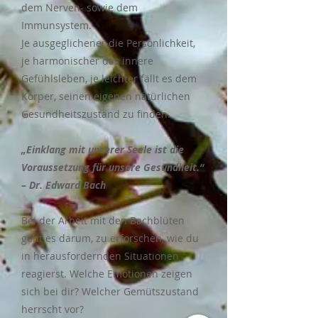
dem Nerven- sowie dem
Immunsystem.
Je ausgeglichener die Persönlichkeit,
je harmonischer das innere
Gefühlsleben, je leichter fällt es dem
Körper, seinen eigenen natürlichen
Gesundheitszustand zu finden.
„Einklang mit unserer Seele ist die
Voraussetzung für unsere Gesundheit.“
– Dr. Edward Bach
Bei der Arbeit mit den Bachblüten
geht es darum, zu erforschen, wie du
in herausfordernden Situationen
reagierst. Welche Emotionen zeigen
sich bei dir? Welcher Gemütszustand
herrscht vor?