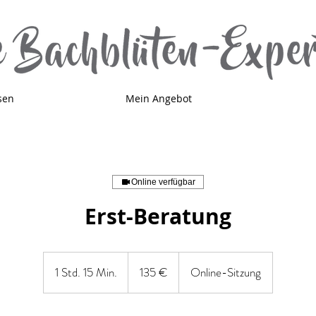
sen
Mein Angebot
Online verfügbar
Erst-Beratung
135
Euro
1 Std. 15 Min.
1
135 €
Online-Sitzung
S
t