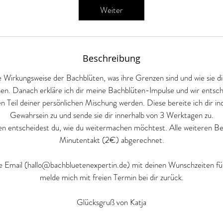
d
Weiter
1
5
M
i
Beschreibung
n
e Wirkungsweise der Bachblüten, was ihre Grenzen sind und wie sie dic
.
en. Danach erkläre ich dir meine Bachblüten-Impulse und wir ents
 Teil deiner persönlichen Mischung werden. Diese bereite ich dir indi
Gewahrsein zu und sende sie dir innerhalb von 3 Werktagen zu.
n entscheidest du, wie du weitermachen möchtest. Alle weiteren B
Minutentakt (2€) abgerechnet.
ne Email (hallo@bachbluetenexpertin.de) mit deinen Wunschzeiten für
melde mich mit freien Termin bei dir zurück.
Glücksgruß von Katja